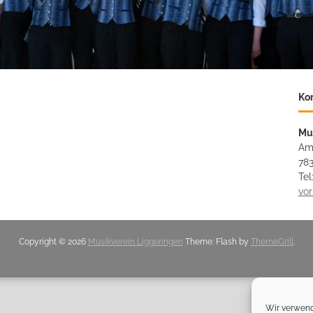
Ko
Mu
Am
783
Tel
vo
Copyright © 2026
Musikverein Liggeringen
Theme: Flash by
ThemeGrill
.
Wir verwend