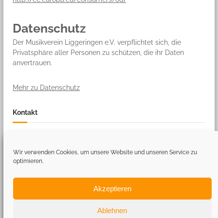
Datenschutz
Der Musikverein Liggeringen e.V. verpflichtet sich, die
Privatsphäre aller Personen zu schützen, die ihr Daten
anvertrauen.
Mehr zu Datenschutz
Kontakt
Musikverein Liggeringen
Am Hang 1
Wir verwenden Cookies, um unsere Website und unseren Service zu
78315 Liggeringen
optimieren.
Tel: +49 7732-13867
vorstand@mv-liggeringen.de
Akzeptieren
Ablehnen
Copyright © 2026
Musikverein Liggeringen
Theme: Flash by
ThemeGrill
.