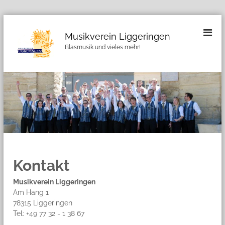
Z
u
Musikverein Liggeringen
m
Blasmusik und vieles mehr!
I
n
h
a
l
t
s
p
r
i
n
Kontakt
g
e
Musikverein Liggeringen
n
Am Hang 1
78315 Liggeringen
Tel: +49 77 32 - 1 38 67