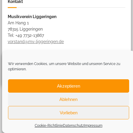
Kontakt
Musikverein Liggeringen
Am Hang 1
78315 Liggeringen
Tel: +49 7732-13867
vorstand@mv-liggeringen.de
Copyright © 2026
Musikverein Liggeringen
Theme: Flash by
ThemeGrill
.
Wir verwenden Cookies, um unsere Website und unseren Service zu
optimieren.
Impressum
Datenschutz
Kontakt
Cookie-Richtlinie
Cookie-Einstellungen
Akzeptieren
Ablehnen
Vorlieben
Cookie-Richtlinie
Datenschutz
Impressum