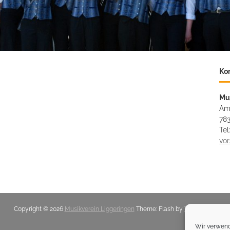
Ko
Mu
Am
783
Tel
vo
Copyright © 2026
Musikverein Liggeringen
Theme: Flash by
ThemeGrill
.
Wir verwend