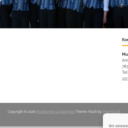
Ko
Mu
Am
783
Tel
vo
Copyright © 2026
Musikverein Liggeringen
Theme: Flash by
ThemeGrill
.
Wir verwend