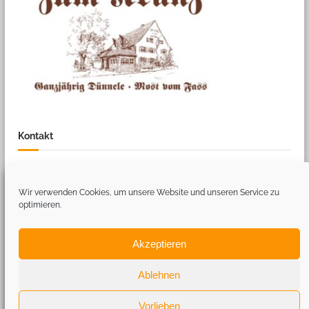
Kontakt
Musikverein Liggeringen
Am Hang 1
Wir verwenden Cookies, um unsere Website und unseren Service zu
78315 Liggeringen
optimieren.
Tel: +49 7732-13867
vorstand@mv-liggeringen.de
Akzeptieren
Ablehnen
Copyright © 2026
Musikverein Liggeringen
Theme: Flash by
ThemeGrill
.
Impressum
Datenschutz
Kontakt
Cookie-Richtlinie
Vorlieben