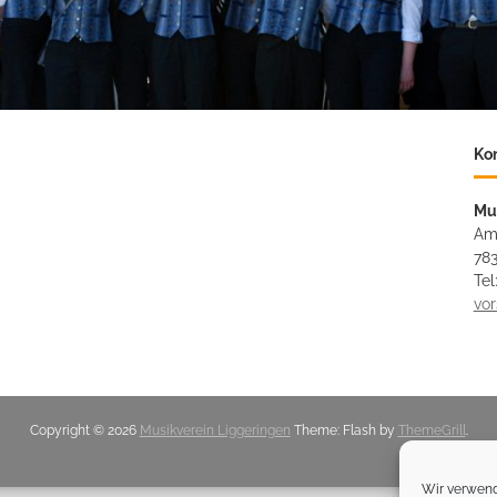
Ko
Mu
Am
783
Tel
vo
Copyright © 2026
Musikverein Liggeringen
Theme: Flash by
ThemeGrill
.
Wir verwend