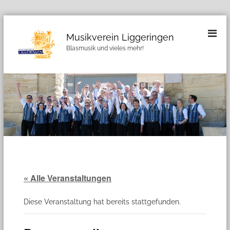
Z
u
Musikverein Liggeringen
m
Blasmusik und vieles mehr!
I
n
h
a
l
t
s
p
r
i
n
g
« Alle Veranstaltungen
e
n
Diese Veranstaltung hat bereits stattgefunden.