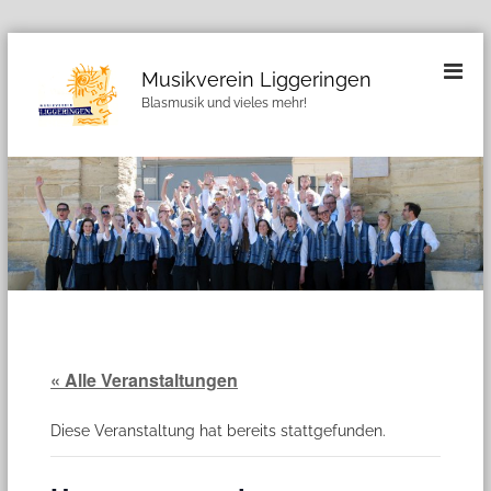
Z
u
Musikverein Liggeringen
m
Blasmusik und vieles mehr!
I
n
h
a
l
t
s
p
r
i
n
g
« Alle Veranstaltungen
e
n
Diese Veranstaltung hat bereits stattgefunden.