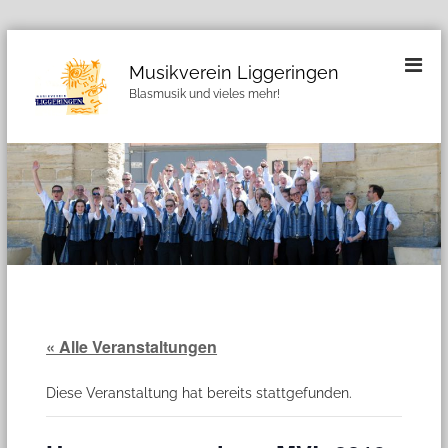
Z
u
Musikverein Liggeringen
m
Blasmusik und vieles mehr!
I
n
h
a
l
t
s
p
r
i
n
g
« Alle Veranstaltungen
e
n
Diese Veranstaltung hat bereits stattgefunden.