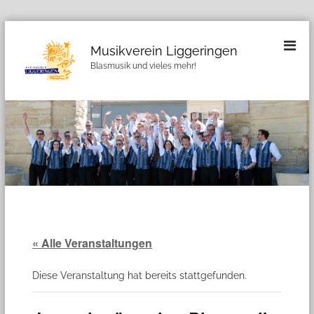
Z
u
Musikverein Liggeringen
m
Blasmusik und vieles mehr!
I
n
h
a
l
t
s
p
r
i
n
g
« Alle Veranstaltungen
e
n
Diese Veranstaltung hat bereits stattgefunden.