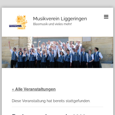
Z
u
Musikverein Liggeringen
m
Blasmusik und vieles mehr!
I
n
h
a
l
t
s
p
r
i
n
g
« Alle Veranstaltungen
e
n
Diese Veranstaltung hat bereits stattgefunden.