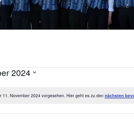
er 2024
ür 11. November 2024 vorgesehen. Hier geht es zu den
nächsten bev
H
i
n
w
e
i